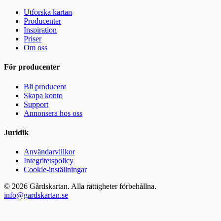
Utforska kartan
Producenter
Inspiration
Priser
Om oss
För producenter
Bli producent
Skapa konto
Support
Annonsera hos oss
Juridik
Användarvillkor
Integritetspolicy
Cookie-inställningar
©
2026
Gårdskartan. Alla rättigheter förbehållna.
info@gardskartan.se