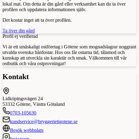
lokal mat. Om detta är din gård eller verksamhet kan du ta över
profilen och uppdatera informationen själv.
Det kostar inget att ta över profilen.
Ta över din gård
Profil ej verifierad
Vi är ett småskaligt ostföretag i Götene som mognadslagrar noggrant
utvalda svenska hårdostar. Hos oss får ostarna tid, tålamod och
kunskap att utveckla sin karaktär och smak. Välkommen till vår
ostbutik och våra ostprovningar!
Kontakt
Lidköpingsvägen 24
53332
Götene
,
Västra Götaland
0703-105630
kundservice@bryggerietigotene.se
Besök webbplats
Instagram