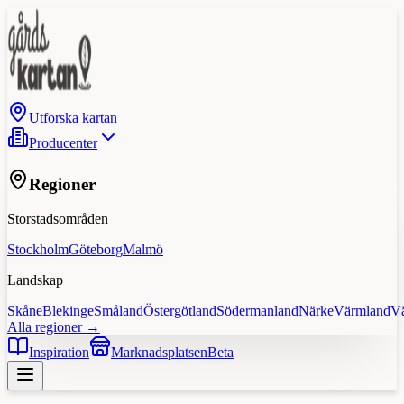
Utforska kartan
Producenter
Regioner
Storstadsområden
Stockholm
Göteborg
Malmö
Landskap
Skåne
Blekinge
Småland
Östergötland
Södermanland
Närke
Värmland
V
Alla regioner →
Inspiration
Marknadsplatsen
Beta