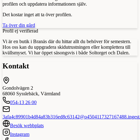
profilen och uppdatera informationen själv.
Det kostar inget att ta över profilen.
Ta över din gård
Profil ej verifierad
Vi är en butik i Branäs där du hittar allt du behöver för semestern.
Hos oss kan du uppgradera skidutrustningen eller komplettera till
kvällsmyset. Vi har öppet säsongsvis i både Soltorget och Dalen.
Kontakt
Gondolvägen 2
68060
Sysslebäck
,
Värmland
054-13 26 00
3afa4c89901b4d84a83b316ed8c63142@o4504117327167488.ingest.s
Besök webbplats
Instagram