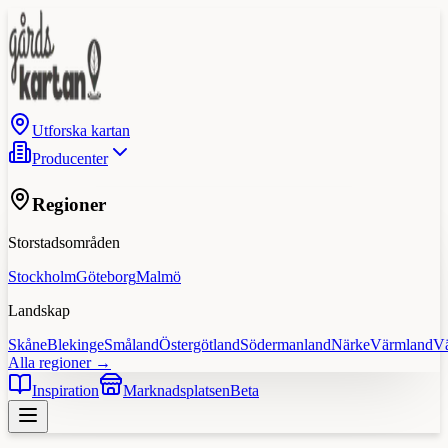
Utforska kartan
Producenter
Regioner
Storstadsområden
Stockholm
Göteborg
Malmö
Landskap
Skåne
Blekinge
Småland
Östergötland
Södermanland
Närke
Värmland
V
Alla regioner →
Inspiration
Marknadsplatsen
Beta