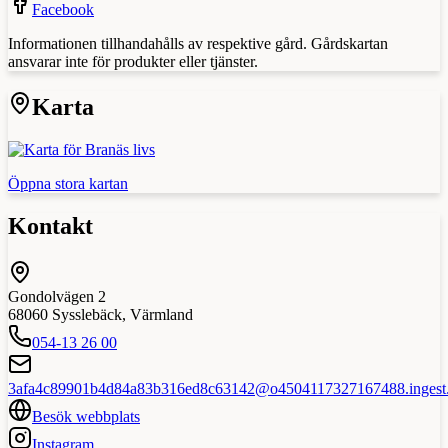
Facebook
Informationen tillhandahålls av respektive gård. Gårdskartan
ansvarar inte för produkter eller tjänster.
Karta
Öppna stora kartan
Kontakt
Gondolvägen 2
68060
Sysslebäck
,
Värmland
054-13 26 00
3afa4c89901b4d84a83b316ed8c63142@o4504117327167488.ingest.s
Besök webbplats
Instagram