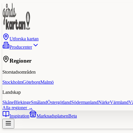
Utforska kartan
Producenter
Regioner
Storstadsområden
Stockholm
Göteborg
Malmö
Landskap
Skåne
Blekinge
Småland
Östergötland
Södermanland
Närke
Värmland
V
Alla regioner →
Inspiration
Marknadsplatsen
Beta