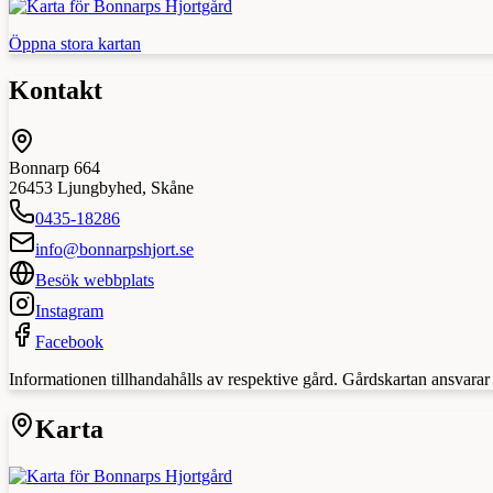
Öppna stora kartan
Kontakt
Bonnarp 664
26453
Ljungbyhed
,
Skåne
0435-18286
info@bonnarpshjort.se
Besök webbplats
Instagram
Facebook
Informationen tillhandahålls av respektive gård. Gårdskartan ansvarar in
Karta