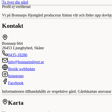
Ta över din gård
Profil ej verifierad
Vi på Bonnarps Hjortgård producerar främst vilt och föder upp dovhjort 
Kontakt
Bonnarp 664
26453
Ljungbyhed
,
Skåne
0435-18286
info@bonnarpshjort.se
Besök webbplats
Instagram
Facebook
Informationen tillhandahålls av respektive gård. Gårdskartan ansvarar in
Karta