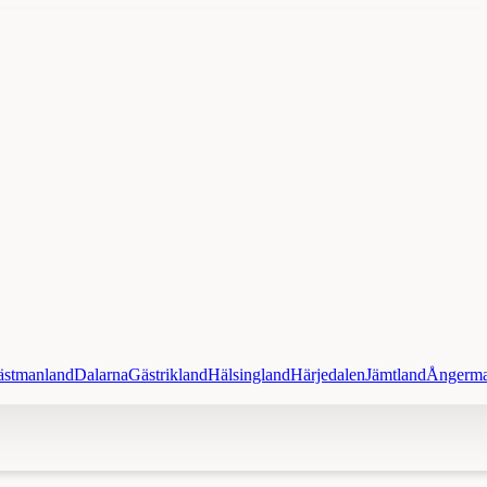
ästmanland
Dalarna
Gästrikland
Hälsingland
Härjedalen
Jämtland
Ångerma