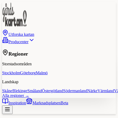
Utforska kartan
Producenter
Regioner
Storstadsområden
Stockholm
Göteborg
Malmö
Landskap
Skåne
Blekinge
Småland
Östergötland
Södermanland
Närke
Värmland
V
Alla regioner →
Inspiration
Marknadsplatsen
Beta