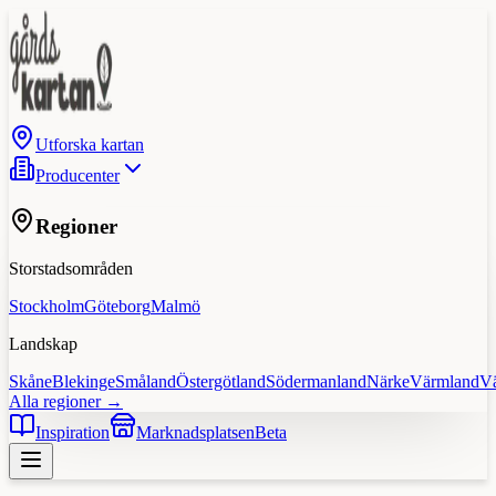
Utforska kartan
Producenter
Regioner
Storstadsområden
Stockholm
Göteborg
Malmö
Landskap
Skåne
Blekinge
Småland
Östergötland
Södermanland
Närke
Värmland
V
Alla regioner →
Inspiration
Marknadsplatsen
Beta