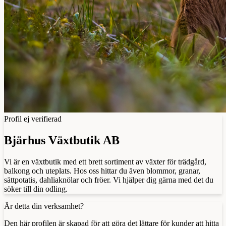
Profil ej verifierad
Bjärhus Växtbutik AB
Vi är en växtbutik med ett brett sortiment av växter för trädgård,
balkong och uteplats. Hos oss hittar du även blommor, granar,
sättpotatis, dahliaknölar och fröer. Vi hjälper dig gärna med det du
söker till din odling.
Är detta din verksamhet?
Den här profilen är skapad för att göra det lättare för kunder att hitta