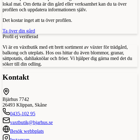
lokal mat. Om detta är din gård eller verksamhet kan du ta över
profilen och uppdatera informationen själv.
Det kostar inget att ta över profilen.
Ta över din gård
Profil ej verifierad
Vi är en växtbutik med ett brett sortiment av växter för trädgård,
balkong och uteplats. Hos oss hittar du även blommor, granar,
sättpotatis, dahliaknölar och fröer. Vi hjälper dig gärna med det du
söker till din odling.
Kontakt
Bjärhus 7742
26493
Klippan
,
Skåne
0435-102 95
vaxtbutik@bjarhus.se
Besök webbplats
Instagram