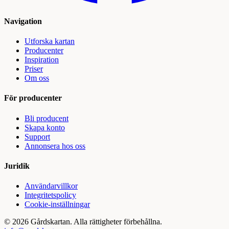
Navigation
Utforska kartan
Producenter
Inspiration
Priser
Om oss
För producenter
Bli producent
Skapa konto
Support
Annonsera hos oss
Juridik
Användarvillkor
Integritetspolicy
Cookie-inställningar
©
2026
Gårdskartan. Alla rättigheter förbehållna.