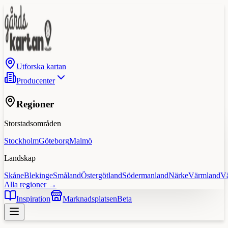
Utforska kartan
Producenter
Regioner
Storstadsområden
Stockholm
Göteborg
Malmö
Landskap
Skåne
Blekinge
Småland
Östergötland
Södermanland
Närke
Värmland
V
Alla regioner →
Inspiration
Marknadsplatsen
Beta