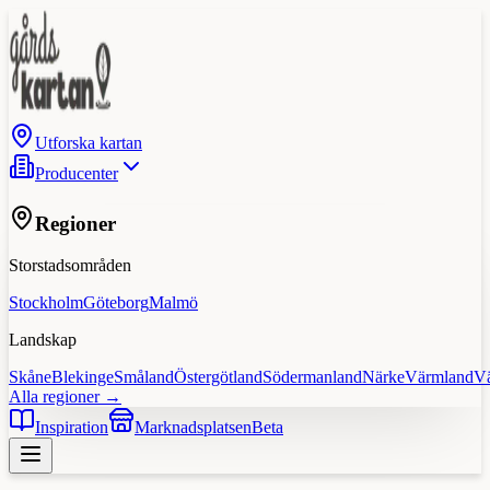
Utforska kartan
Producenter
Regioner
Storstadsområden
Stockholm
Göteborg
Malmö
Landskap
Skåne
Blekinge
Småland
Östergötland
Södermanland
Närke
Värmland
V
Alla regioner →
Inspiration
Marknadsplatsen
Beta