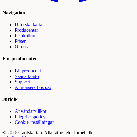
Navigation
Utforska kartan
Producenter
Inspiration
Priser
Om oss
För producenter
Bli producent
Skapa konto
Support
Annonsera hos oss
Juridik
Användarvillkor
Integritetspolicy
Cookie-inställningar
©
2026
Gårdskartan. Alla rättigheter förbehållna.