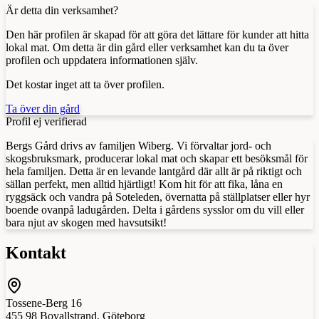
Är detta din verksamhet?
Den här profilen är skapad för att göra det lättare för kunder att hitta
lokal mat. Om detta är din gård eller verksamhet kan du ta över
profilen och uppdatera informationen själv.
Det kostar inget att ta över profilen.
Ta över din gård
Profil ej verifierad
Bergs Gård drivs av familjen Wiberg. Vi förvaltar jord- och
skogsbruksmark, producerar lokal mat och skapar ett besöksmål för
hela familjen. Detta är en levande lantgård där allt är på riktigt och
sällan perfekt, men alltid hjärtligt! Kom hit för att fika, låna en
ryggsäck och vandra på Soteleden, övernatta på ställplatser eller hyr
boende ovanpå ladugården. Delta i gårdens sysslor om du vill eller
bara njut av skogen med havsutsikt!
Kontakt
Tossene-Berg 16
455 98
Bovallstrand
,
Göteborg