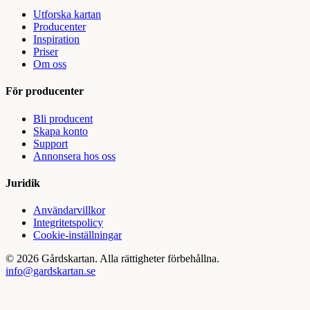
Utforska kartan
Producenter
Inspiration
Priser
Om oss
För producenter
Bli producent
Skapa konto
Support
Annonsera hos oss
Juridik
Användarvillkor
Integritetspolicy
Cookie-inställningar
©
2026
Gårdskartan. Alla rättigheter förbehållna.
info@gardskartan.se