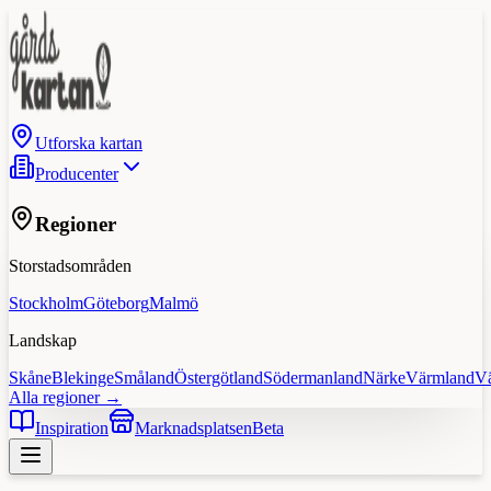
Utforska kartan
Producenter
Regioner
Storstadsområden
Stockholm
Göteborg
Malmö
Landskap
Skåne
Blekinge
Småland
Östergötland
Södermanland
Närke
Värmland
V
Alla regioner →
Inspiration
Marknadsplatsen
Beta