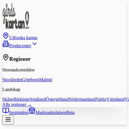
Utforska kartan
Producenter
Regioner
Storstadsområden
Stockholm
Göteborg
Malmö
Landskap
Skåne
Blekinge
Småland
Östergötland
Södermanland
Närke
Värmland
V
Alla regioner →
Inspiration
Marknadsplatsen
Beta