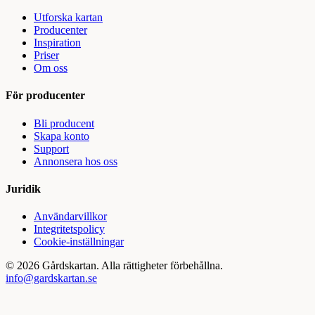
Utforska kartan
Producenter
Inspiration
Priser
Om oss
För producenter
Bli producent
Skapa konto
Support
Annonsera hos oss
Juridik
Användarvillkor
Integritetspolicy
Cookie-inställningar
©
2026
Gårdskartan. Alla rättigheter förbehållna.
info@gardskartan.se