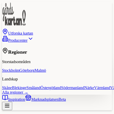
Utforska kartan
Producenter
Regioner
Storstadsområden
Stockholm
Göteborg
Malmö
Landskap
Skåne
Blekinge
Småland
Östergötland
Södermanland
Närke
Värmland
V
Alla regioner →
Inspiration
Marknadsplatsen
Beta