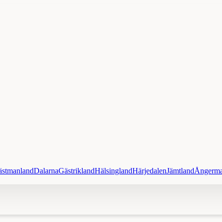
ästmanland
Dalarna
Gästrikland
Hälsingland
Härjedalen
Jämtland
Ångerma