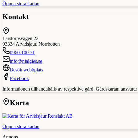
Öppna stora kartan
Kontakt
Larstorpsvägen 22
93334
Arvidsjaur
,
Norrbotten
0960-100 71
info@njalgies.se
Besök webbplats
Facebook
Informationen tillhandahålls av respektive gård. Gårdskartan ansvarar in
Karta
Öppna stora kartan
Annons