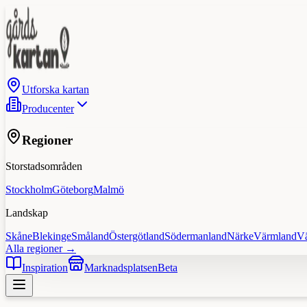
Utforska kartan
Producenter
Regioner
Storstadsområden
Stockholm
Göteborg
Malmö
Landskap
Skåne
Blekinge
Småland
Östergötland
Södermanland
Närke
Värmland
V
Alla regioner →
Inspiration
Marknadsplatsen
Beta