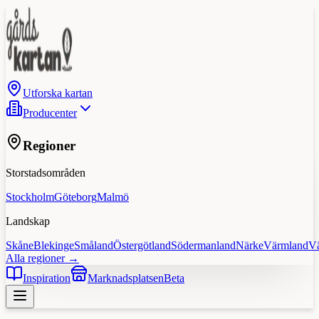
Utforska kartan
Producenter
Regioner
Storstadsområden
Stockholm
Göteborg
Malmö
Landskap
Skåne
Blekinge
Småland
Östergötland
Södermanland
Närke
Värmland
V
Alla regioner →
Inspiration
Marknadsplatsen
Beta