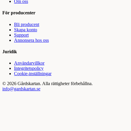
Om oss
För producenter
Bli producent
Skapa konto
Support
Annonsera hos oss
Juridik
Användarvillkor
Integritetspolicy
Cookie-inställningar
©
2026
Gårdskartan. Alla rättigheter förbehållna.
info@gardskartan.se