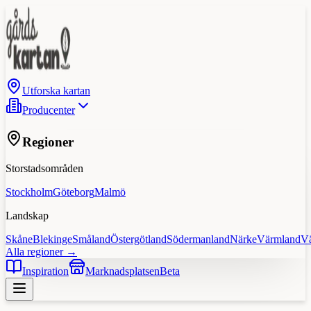
Utforska kartan
Producenter
Regioner
Storstadsområden
Stockholm
Göteborg
Malmö
Landskap
Skåne
Blekinge
Småland
Östergötland
Södermanland
Närke
Värmland
V
Alla regioner →
Inspiration
Marknadsplatsen
Beta