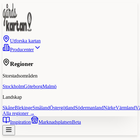
Utforska kartan
Producenter
Regioner
Storstadsområden
Stockholm
Göteborg
Malmö
Landskap
Skåne
Blekinge
Småland
Östergötland
Södermanland
Närke
Värmland
V
Alla regioner →
Inspiration
Marknadsplatsen
Beta