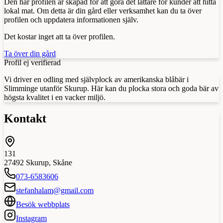
Den här profilen är skapad för att göra det lättare för kunder att hitta
lokal mat. Om detta är din gård eller verksamhet kan du ta över
profilen och uppdatera informationen själv.
Det kostar inget att ta över profilen.
Ta över din gård
Profil ej verifierad
Vi driver en odling med självplock av amerikanska blåbär i
Slimminge utanför Skurup. Här kan du plocka stora och goda bär av
högsta kvalitet i en vacker miljö.
Kontakt
131
27492
Skurup
,
Skåne
073-6583606
stefanhalam@gmail.com
Besök webbplats
Instagram