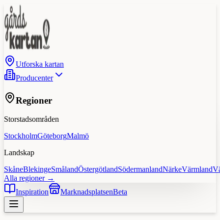
Utforska kartan
Producenter
Regioner
Storstadsområden
Stockholm
Göteborg
Malmö
Landskap
Skåne
Blekinge
Småland
Östergötland
Södermanland
Närke
Värmland
V
Alla regioner →
Inspiration
Marknadsplatsen
Beta