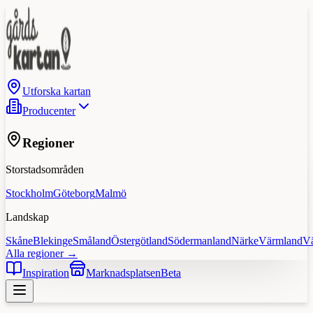
Utforska kartan
Producenter
Regioner
Storstadsområden
Stockholm
Göteborg
Malmö
Landskap
Skåne
Blekinge
Småland
Östergötland
Södermanland
Närke
Värmland
V
Alla regioner →
Inspiration
Marknadsplatsen
Beta