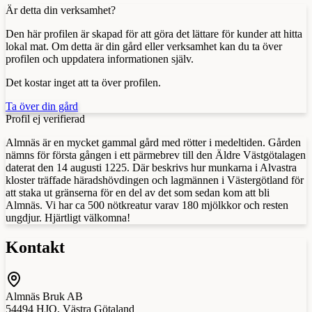
Är detta din verksamhet?
Den här profilen är skapad för att göra det lättare för kunder att hitta
lokal mat. Om detta är din gård eller verksamhet kan du ta över
profilen och uppdatera informationen själv.
Det kostar inget att ta över profilen.
Ta över din gård
Profil ej verifierad
Almnäs är en mycket gammal gård med rötter i medeltiden. Gården
nämns för första gången i ett pärmebrev till den Äldre Västgötalagen
daterat den 14 augusti 1225. Där beskrivs hur munkarna i Alvastra
kloster träffade häradshövdingen och lagmännen i Västergötland för
att staka ut gränserna för en del av det som sedan kom att bli
Almnäs. Vi har ca 500 nötkreatur varav 180 mjölkkor och resten
ungdjur. Hjärtligt välkomna!
Kontakt
Almnäs Bruk AB
54494
HJO
,
Västra Götaland