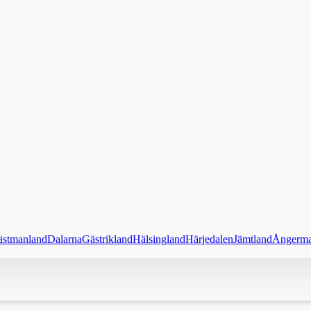
ästmanland
Dalarna
Gästrikland
Hälsingland
Härjedalen
Jämtland
Ångerma