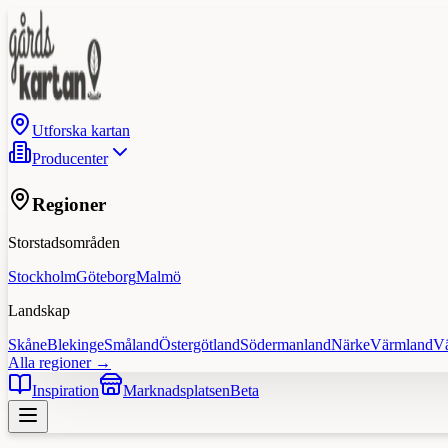
Utforska kartan
Producenter
Regioner
Storstadsområden
Stockholm
Göteborg
Malmö
Landskap
Skåne
Blekinge
Småland
Östergötland
Södermanland
Närke
Värmland
V
Alla regioner →
Inspiration
Marknadsplatsen
Beta