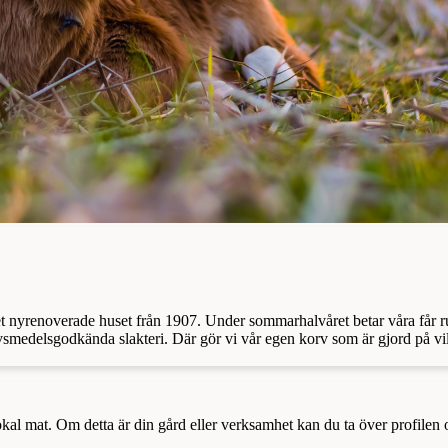
 nyrenoverade huset från 1907. Under sommarhalvåret betar våra får runt
livsmedelsgodkända slakteri. Där gör vi vår egen korv som är gjord på vil
a lokal mat. Om detta är din gård eller verksamhet kan du ta över profilen