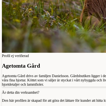
Profil ej verifierad
Agetomta Gård
Agetomta Gård drivs av familjen Danielsson. Gårdsbutiken ligger i det
våra fina hjortar. Köttet som vi säljer är styckat i vårt nybyggda och 
hjortdetaljer och lammfioler.
Är detta din verksamhet?
Den här profilen är skapad för att göra det lättare för kunder att hitt