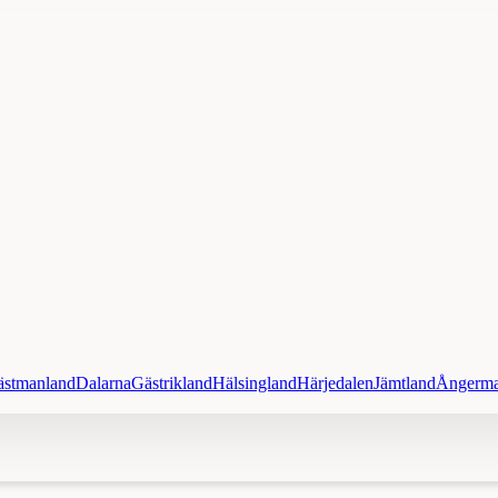
ästmanland
Dalarna
Gästrikland
Hälsingland
Härjedalen
Jämtland
Ångerma