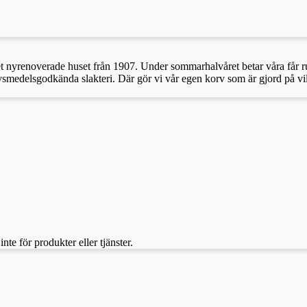
 nyrenoverade huset från 1907. Under sommarhalvåret betar våra får runt
livsmedelsgodkända slakteri. Där gör vi vår egen korv som är gjord på vil
te för produkter eller tjänster.