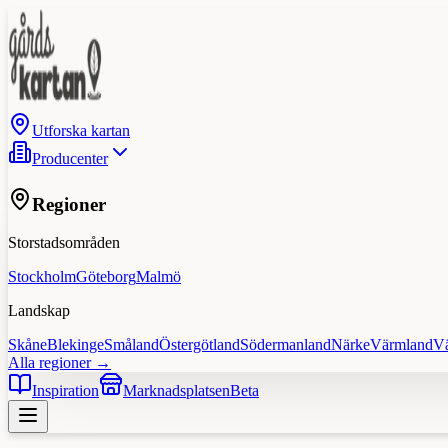
Utforska kartan
Producenter
Regioner
Storstadsområden
Stockholm
Göteborg
Malmö
Landskap
Skåne
Blekinge
Småland
Östergötland
Södermanland
Närke
Värmland
V
Alla regioner →
Inspiration
Marknadsplatsen
Beta