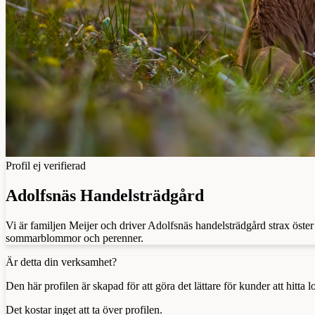
Profil ej verifierad
Adolfsnäs Handelsträdgård
Vi är familjen Meijer och driver Adolfsnäs handelsträdgård strax öste
sommarblommor och perenner.
Är detta din verksamhet?
Den här profilen är skapad för att göra det lättare för kunder att hitt
Det kostar inget att ta över profilen.