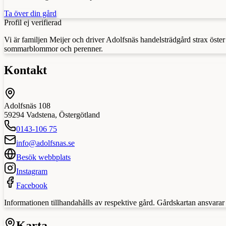
Ta över din gård
Profil ej verifierad
Vi är familjen Meijer och driver Adolfsnäs handelsträdgård strax öste
sommarblommor och perenner.
Kontakt
Adolfsnäs 108
59294
Vadstena
,
Östergötland
0143-106 75
info@adolfsnas.se
Besök webbplats
Instagram
Facebook
Informationen tillhandahålls av respektive gård. Gårdskartan ansvarar in
Karta