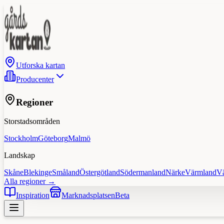
Utforska kartan
Producenter
Regioner
Storstadsområden
Stockholm
Göteborg
Malmö
Landskap
Skåne
Blekinge
Småland
Östergötland
Södermanland
Närke
Värmland
V
Alla regioner →
Inspiration
Marknadsplatsen
Beta