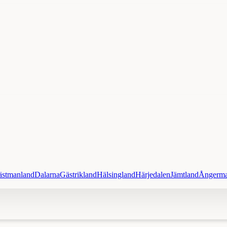
ästmanland
Dalarna
Gästrikland
Hälsingland
Härjedalen
Jämtland
Ångerma