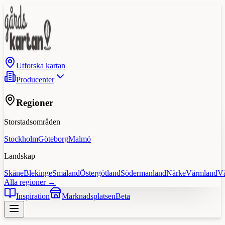
Utforska kartan
Producenter
Regioner
Storstadsområden
Stockholm
Göteborg
Malmö
Landskap
Skåne
Blekinge
Småland
Östergötland
Södermanland
Närke
Värmland
V
Alla regioner →
Inspiration
Marknadsplatsen
Beta