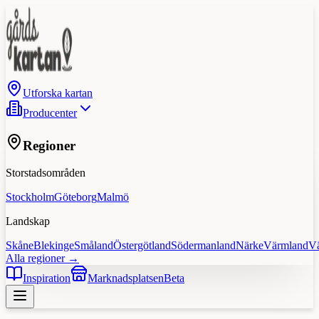
Utforska kartan
Producenter
Regioner
Storstadsområden
Stockholm
Göteborg
Malmö
Landskap
Skåne
Blekinge
Småland
Östergötland
Södermanland
Närke
Värmland
V
Alla regioner →
Inspiration
Marknadsplatsen
Beta