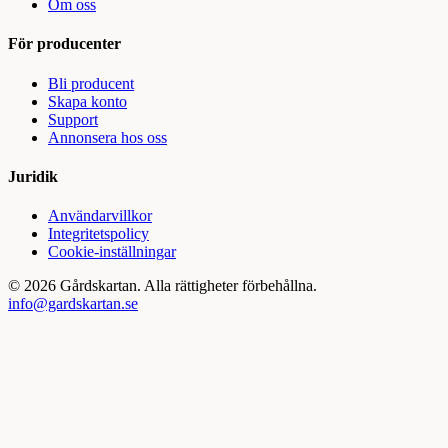
Om oss
För producenter
Bli producent
Skapa konto
Support
Annonsera hos oss
Juridik
Användarvillkor
Integritetspolicy
Cookie-inställningar
©
2026
Gårdskartan. Alla rättigheter förbehållna.
info@gardskartan.se