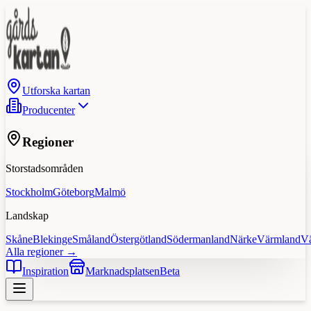
Utforska kartan
Producenter
Regioner
Storstadsområden
Stockholm
Göteborg
Malmö
Landskap
Skåne
Blekinge
Småland
Östergötland
Södermanland
Närke
Värmland
V
Alla regioner →
Inspiration
Marknadsplatsen
Beta